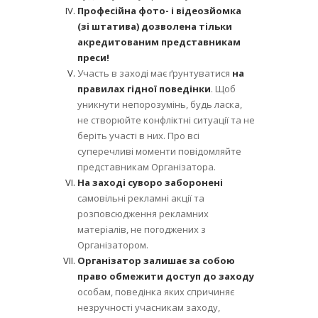
Професійна фото- і відеозйомка
(зі штатива) дозволена тільки
акредитованим представникам
преси!
Участь в заході має ґрунтуватися
на
правилах гідної поведінки
. Щоб
уникнути непорозумінь, будь ласка,
не створюйте конфліктні ситуації та не
беріть участі в них. Про всі
суперечливі моменти повідомляйте
представникам Організатора.
На заході суворо заборонені
самовільні рекламні акції та
розповсюдження рекламних
матеріалів, не погоджених з
Організатором.
Організатор залишає за собою
право обмежити доступ до заходу
особам, поведінка яких спричиняє
незручності учасникам заходу,