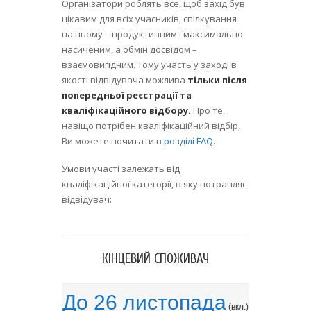
Організатори роблять все, щоб захід був
цікавим для всіх учасників, спілкування
на ньому – продуктивним і максимально
насиченим, а обмін досвідом –
взаємовигідним. Тому участь у заході в
якості відвідувача можлива
тільки після
попередньої реєстрації та
кваліфікаційного відбору.
Про те,
навіщо потрібен кваліфікаційний відбір,
Ви можете почитати в
розділі FAQ
.
Умови участі залежать від
кваліфікаційної категорії, в яку потрапляє
відвідувач:
КІНЦЕВИЙ СПОЖИВАЧ
До 26 листопада
(вкл.)