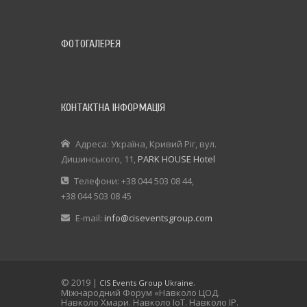
ФОТОГАЛЕРЕЯ
КОНТАКТНА ІНФОРМАЦІЯ
Адреса: Україна, Кривий Ріг, вул.
Дишинського, 11,
PARK HOUSE Hotel
Телефони: +38 044 503 08 44,
+38 044 503 08 45
E-mail:
info@ciseventsgroup.com
© 2019 |
.
CIS Events Group Ukraine
Міжнародний Форум «Навколо ЦОД.
Навколо Хмари. Навколо IoT. Навколо IP.