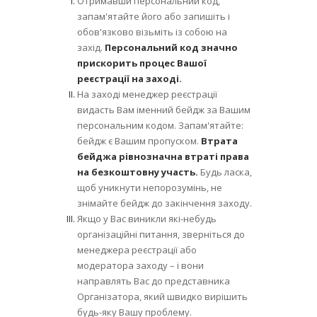
Отримавши персональний код,
запам'ятайте його або запишіть і
обов'язково візьміть із собою на
захід.
Персональний код значно
прискорить процес Вашої
реєстрації на заході.
На заході менеджер реєстрації
видасть Вам іменний бейдж за Вашим
персональним кодом. Запам'ятайте:
бейдж є Вашим пропуском.
Втрата
бейджа рівнозначна втраті права
на безкоштовну участь.
Будь ласка,
щоб уникнути непорозумінь, не
знімайте бейдж до закінчення заходу.
Якщо у Вас виникли які-небудь
організаційні питання, зверніться до
менеджера реєстрації або
модератора заходу – і вони
направлять Вас до представника
Організатора, який швидко вирішить
будь-яку Вашу проблему.