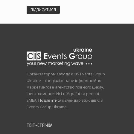
ПІДПИСАТИСЯ
Організатором заходу є CIS Events Group
Ukraine – спеціалізоване інформаційно-
маркетингове агентство повного циклу,
івент-компанія №1 в Україні та регіоні
EMEA.
Подивитися
календар заходів CIS
Events Group Ukraine.
ТВІТ-СТРІЧКА